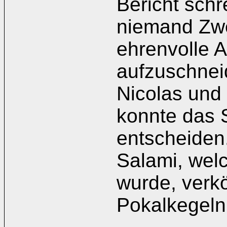
Bericht schr
niemand Zwe
ehrenvolle 
aufzuschnei
Nicolas un
konnte das S
entscheiden
Salami, welc
wurde, verkö
Pokalkegeln