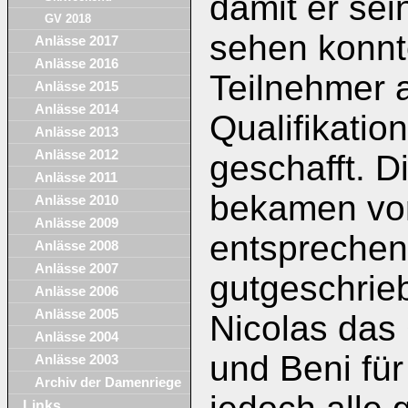
damit er se
GV 2018
sehen konnte
Anlässe 2017
Anlässe 2016
Teilnehmer a
Anlässe 2015
Anlässe 2014
Qualifikatio
Anlässe 2013
Anlässe 2012
geschafft. D
Anlässe 2011
bekamen vor
Anlässe 2010
Anlässe 2009
entspreche
Anlässe 2008
Anlässe 2007
gutgeschrie
Anlässe 2006
Anlässe 2005
Nicolas das
Anlässe 2004
und Beni für
Anlässe 2003
Archiv der Damenriege
Links