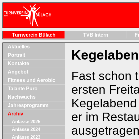
Turnverein Bülach
TVB Intern
F
Aktuelles
Kegelaben
Portrait
Kontakte
Angebot
Fast schon 
Fitness und Aerobic
ersten Freit
Talante Puro
Nachwuchs
Kegelabend 
Jahresprogramm
er im Restau
Archiv
Anlässe 2025
ausgetragen
Anlässe 2024
Anlässe 2023