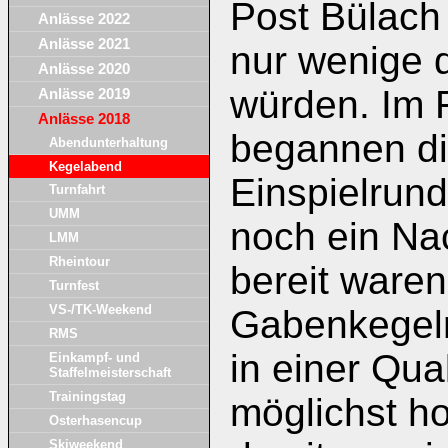
Post Bülach 
Anlässe 2022
Anlässe 2021
nur wenige 
Anlässe 2020
würden. Im
Anlässe 2019
Anlässe 2018
begannen die
Abendunterhaltung
Kegelabend
Einspielrun
Turnfahrt
UMM
noch ein Nac
LMM
Rheintour
bereit waren
Turnfest
VS-/TK-Weekend
Gabenkegeln
RMS
in einer Qua
Einkampf- und
Staffelmeisterschaft
Trainingstag
möglichst h
Osterhasencup
Skiweekend