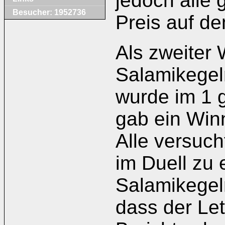
jedoch alle 
Besucher: 1952736
Preis auf d
Als zweiter
Salamikegel
wurde im 1 g
gab ein Winn
Alle versuch
im Duell zu 
Salamikegel
dass der Let