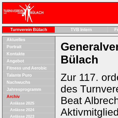
Turnverein Bülach
TVB Intern
F
Aktuelles
Generalve
Portrait
Kontakte
Bülach
Angebot
Fitness und Aerobic
Zur 117. or
Talante Puro
Nachwuchs
des Turnver
Jahresprogramm
Archiv
Beat Albrec
Anlässe 2025
Aktivmitglie
Anlässe 2024
Anlässe 2023