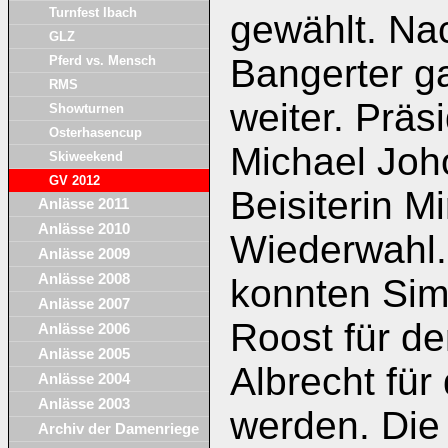
Turnfest Ibach
gewählt. N
GLZ
Bangerter g
Pferd vs. Mensch
RMS
weiter. Präs
Showturnen
Osterhasencup
Michael Joh
Skiweekend
GV 2012
Beisiterin M
Anlässe 2011
Anlässe 2010
Wiederwahl.
Anlässe 2009
Anlässe 2008
konnten Sim
Anlässe 2007
Roost für d
Anlässe 2006
Anlässe 2005
Albrecht für
Anlässe 2004
Anlässe 2003
werden. Die
Archiv der Damenriege