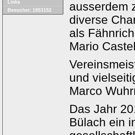
Links
ausserdem z
Besucher: 1953152
diverse Cha
als Fähnrich
Mario Caste
Vereinsmeist
und vielseit
Marco Wuhr
Das Jahr 20
Bülach ein i