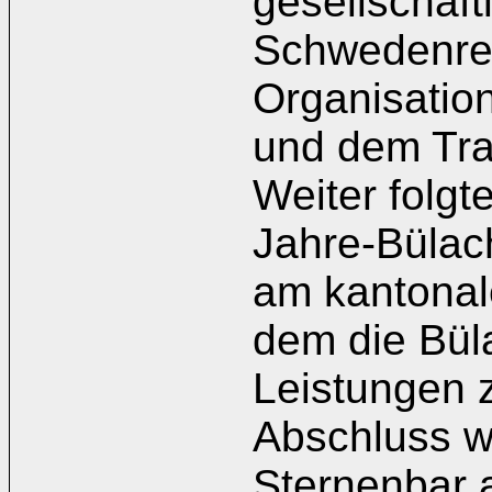
gesellschaft
Schwedenrei
Organisatio
und dem Trai
Weiter folgt
Jahre-Bülac
am kantonal
dem die Büla
Leistungen z
Abschluss wa
Sternenbar 