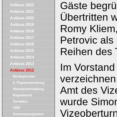
Gäste begrü
Anlässe 2022
Anlässe 2021
Übertritten 
Anlässe 2020
Anlässe 2019
Romy Kliem,
Anlässe 2018
Petrovic als
Anlässe 2017
Anlässe 2016
Reihen des 
Anlässe 2015
Anlässe 2014
Anlässe 2013
Im Vorstand
Anlässe 2012
verzeichnen
Hockeyturnier
2. Papiersammlung
Amt des Viz
Abendunterhaltung
Kegelabend
wurde Simo
Turnfahrt
SMV
Vizeobertur
Sommerprogramm