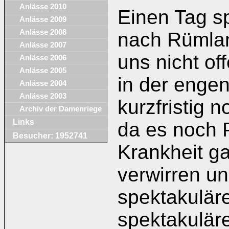
Anlässe 2010
Einen Tag sp
Anlässe 2009
Anlässe 2008
nach Rümla
Anlässe 2007
uns nicht of
Anlässe 2006
Anlässe 2005
in der engen
Anlässe 2004
Anlässe 2003
kurzfristig
Archiv der Damenriege
Links
da es noch
Besucher: 1952741
Krankheit ga
verwirren u
spektakulär
spektakuläre