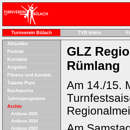
Turnverein Bülach
TVB Intern
F
Aktuelles
GLZ Region
Portrait
Kontakte
Rümlang
Angebot
Fitness und Aerobic
Am 14./15. M
Talante Puro
Nachwuchs
Turnfestsais
Jahresprogramm
Archiv
Regionalmei
Anlässe 2025
Anlässe 2024
Am Samstag
Anlässe 2023