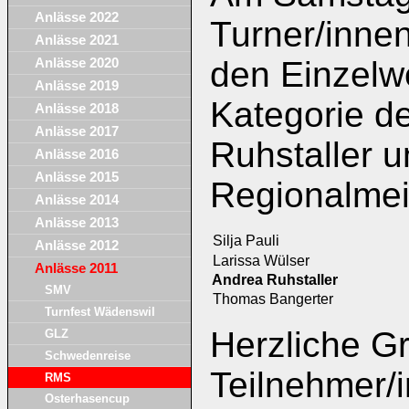
Anlässe 2022
Turner/inne
Anlässe 2021
den Einzelwe
Anlässe 2020
Anlässe 2019
Kategorie d
Anlässe 2018
Anlässe 2017
Ruhstaller u
Anlässe 2016
Anlässe 2015
Regionalmeis
Anlässe 2014
Anlässe 2013
Silja Pauli
Anlässe 2012
Larissa Wülser
Anlässe 2011
Andrea Ruhstaller
SMV
Thomas Bangerter
Turnfest Wädenswil
Herzliche Gr
GLZ
Schwedenreise
Teilnehmer/
RMS
Osterhasencup